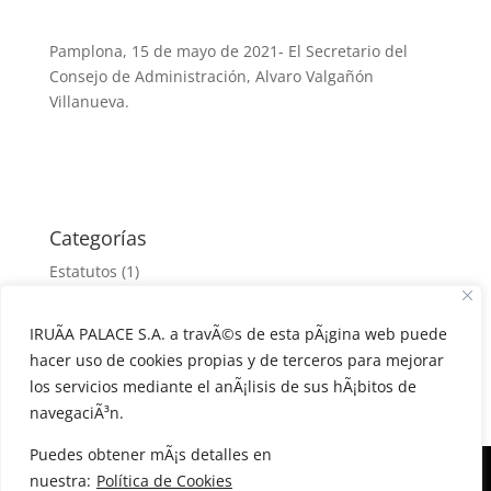
Pamplona, 15 de mayo de 2021- El Secretario del
Consejo de Administración, Alvaro Valgañón
Villanueva.
Categorías
Estatutos
(1)
Junta Accionistas
(1)
IRUÃA PALACE S.A. a travÃ©s de esta pÃ¡gina web puede
Junta extraordinaria
(1)
hacer uso de cookies propias y de terceros para mejorar
Junta Ordinaria
(7)
los servicios mediante el anÃ¡lisis de sus hÃ¡bitos de
navegaciÃ³n.
Puedes obtener mÃ¡s detalles en
nuestra:
Política de Cookies